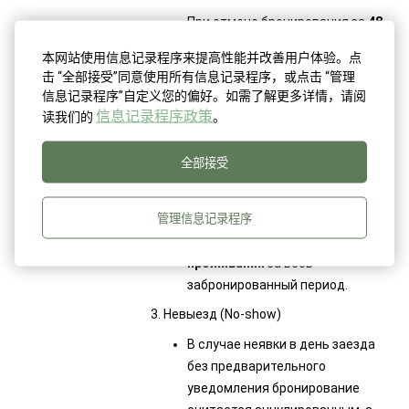
При отмене бронирования за
48
часов или менее
до даты заезда
本网站使用信息记录程序来提高性能并改善用户体验。点
взимается штраф в размере
击 “全部接受”同意使用所有信息记录程序，或点击 “管理
100% от стоимости проживания
信息记录程序”自定义您的偏好。如需了解更多详情，请阅
за весь забронированный
信息记录程序政策
读我们的
。
период.
При отмене бронирования за
14
全部接受
суток
или менее в период с
25.12.2025 до 05.01.2026
до даты
管理信息记录程序
заезда взимается штраф в
размере
100% от стоимости
проживания
за весь
забронированный период.
3. Невыезд (No-show)
В случае неявки в день заезда
без предварительного
уведомления бронирование