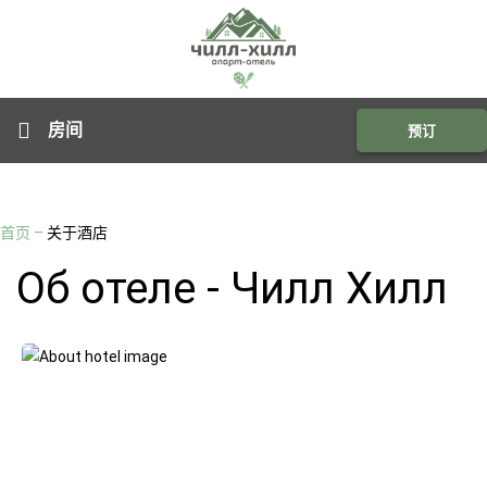
房间
预订
首页
–
关于酒店
Об отеле - Чилл Хилл