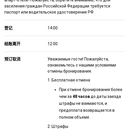
апарт-отеле!
Пожалуйста, обратите внимание, что для
заселения граждан Российской Федерации требуется
паспорт или водительское удостоверение РФ.
登记
14:00
结账离开
12:00
预订取消
Уважаемые гости! Пожалуйста,
ознакомьтесь с нашими условиями
отмены бронирования:
1. Бесплатная отмена
При отмене бронирования более
чем за
48 часов
до даты заезда
штрафы не взимаются, и
предоплата возвращается в
полном объеме.
2. Штрафы