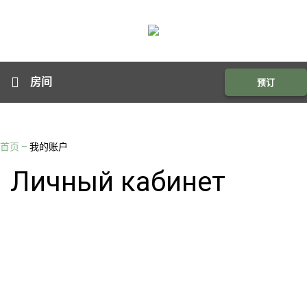
房间
预订
首页
–
我的账户
Личный кабинет